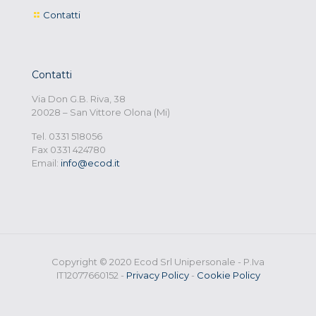
Contatti
Contatti
Via Don G.B. Riva, 38
20028 – San Vittore Olona (Mi)
Tel. 0331 518056
Fax 0331 424780
Email:
info@ecod.it
Copyright © 2020 Ecod Srl Unipersonale - P.Iva
IT12077660152 -
Privacy Policy
-
Cookie Policy