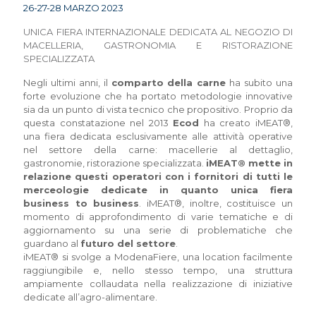
26-27-28 MARZO 2023
UNICA FIERA INTERNAZIONALE DEDICATA AL NEGOZIO DI
MACELLERIA, GASTRONOMIA E RISTORAZIONE
SPECIALIZZATA
Negli ultimi anni, il
comparto della carne
ha subito una
forte evoluzione che ha portato metodologie innovative
sia da un punto di vista tecnico che propositivo. Proprio da
questa constatazione nel 2013
Ecod
ha creato iMEAT®,
una fiera dedicata esclusivamente alle attività operative
nel settore della carne: macellerie al dettaglio,
gastronomie, ristorazione specializzata.
iMEAT® mette in
relazione questi operatori con i fornitori di tutti le
merceologie dedicate in quanto unica fiera
business to business
. iMEAT®, inoltre, costituisce un
momento di approfondimento di varie tematiche e di
aggiornamento su una serie di problematiche che
guardano al
futuro del settore
.
iMEAT® si svolge a ModenaFiere, una location facilmente
raggiungibile e, nello stesso tempo, una struttura
ampiamente collaudata nella realizzazione di iniziative
dedicate all’agro-alimentare.