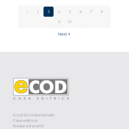
1
2
3
4
5
6
7
8
9
10
Next
Ecod Srl Unipersonale
Casa editrice
Riviste ed eventi